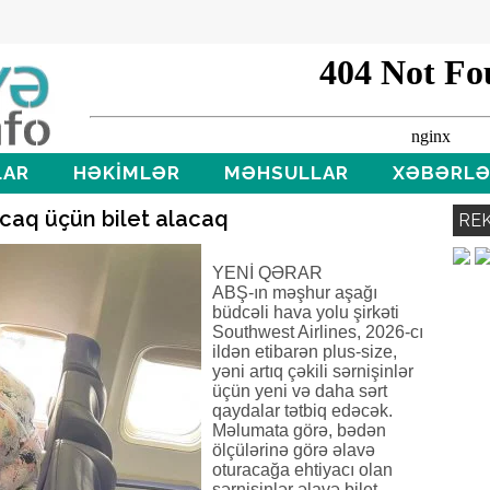
LAR
HƏKİMLƏR
MƏHSULLAR
XƏBƏRL
rcaq üçün bilet alacaq
RE
YENİ QƏRAR
ABŞ-ın məşhur aşağı
büdcəli hava yolu şirkəti
Southwest Airlines, 2026-cı
ildən etibarən plus-size,
yəni artıq çəkili sərnişinlər
üçün yeni və daha sərt
qaydalar tətbiq edəcək.
Məlumata görə, bədən
ölçülərinə görə əlavə
oturacağa ehtiyacı olan
sərnişinlər əlavə bilet