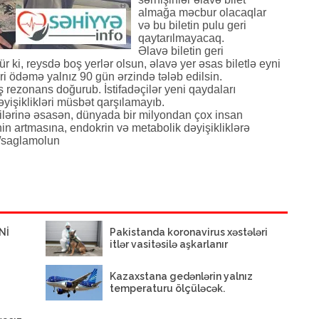
almağa məcbur olacaqlar
və bu biletin pulu geri
qaytarılmayacaq.
Əlavə biletin geri
ki, reysdə boş yerlər olsun, əlavə yer əsas biletlə eyni
ri ödəmə yalnız 90 gün ərzində tələb edilsin.
ş rezonans doğurub. İstifadəçilər yeni qaydaları
əyişiklikləri müsbət qarşılamayıb.
ricilərinə əsasən, dünyada bir milyondan çox insan
n artmasına, endokrin və metabolik dəyişikliklərə
//saglamolun
Nİ
Pakistanda koronavirus xəstələri
itlər vasitəsilə aşkarlanır
Kazaxstana gedənlərin yalnız
temperaturu ölçüləcək.