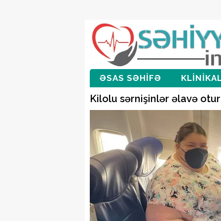
ƏSAS SƏHİFƏ
KLİNİKA
Kilolu sərnişinlər əlavə otu