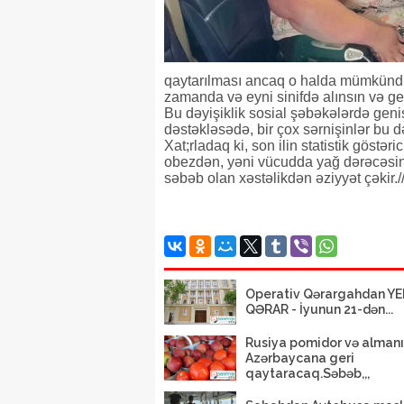
qaytarılması ancaq o halda mümkündür 
zamanda və eyni sinifdə alınsın və ge
Bu dəyişiklik sosial şəbəkələrdə geni
dəstəkləsədə, bir çox sərnişinlər bu d
Xat;rladaq ki, son ilin statistik göstə
obezdən, yəni vücudda yağ dərəcəsini
səbəb olan xəstəlikdən əziyyət çəkir.
Operativ Qərargahdan YE
QƏRAR - İyunun 21-dən...
Rusiya pomidor və almanı
Azərbaycana geri
qaytaracaq.Səbəb,,,