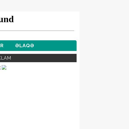
ƏR
ƏLAQƏ
KLAM